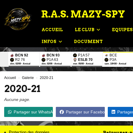
Panneau de gestion des cookies
R.A.S. MAZY-SPY
ACCUEIL
LE CLUB
EQUIPE
INFOS
DOCUMENT
BCN 92
BCN 93
P1A 57
BCE
R2 76
P1A 63
ESLB 70
P3A
dim. 02/08 - Amical
dim. 02/08 - Amical
mer. 05/08 - Amical
sam. 10H00 - Amical
Accueil
Galerie
2020-21
2020-21
Aucune page.
Partager sur WhatsApp
Partager sur Facebook
Partager
Protection des données
Retrouvez-no