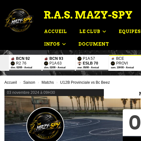
Panneau de gestion des cookies
R.A.S. MAZY-SPY
ACCUEIL
LE CLUB
EQUIPE
INFOS
DOCUMENT
BCN 92
BCN 93
P1A 57
BCE
R2 76
P1A 63
ESLB 70
PROVI
dim. 02/08 - Amical
dim. 02/08 - Amical
mer. 05/08 - Amical
sam. 10H00 - Amical
Accueil
Saison
Matchs
U12B Provinciale vs Bc Beez
03 novembre 2024 à 09H30
0